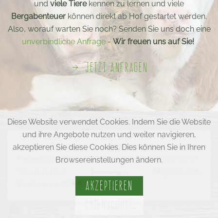
und
viele Tiere
kennen zu lernen und viele
Bergabenteuer
können direkt ab Hof gestartet werden.
Also, worauf warten Sie noch? Senden Sie uns doch eine
unverbindliche Anfrage
-
Wir freuen uns auf Sie!
JETZT ANFRAGEN
Diese Website verwendet Cookies. Indem Sie die Website
und ihre Angebote nutzen und weiter navigieren,
Familie Dödlinger | Niederlehen 19 | 6391
akzeptieren Sie diese Cookies. Dies können Sie in Ihren
Fieberbrunn |
+43 664 58 33 163
|
info@bauernhof-
Browsereinstellungen ändern.
fieberbrunn.at
Mitglied vom
AKZEPTIEREN
Tourismusnetz
DATENSCHUTZ