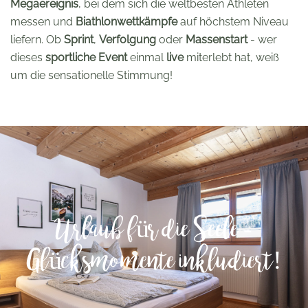
Megaereignis
, bei dem sich die weltbesten Athleten
messen und
Biathlonwettkämpfe
auf höchstem Niveau
liefern. Ob
Sprint
,
Verfolgung
oder
Massenstart
- wer
dieses
sportliche Event
einmal
live
miterlebt hat, weiß
um die sensationelle Stimmung!
Urlaub für die Seele -
Glücksmomente inkludiert!