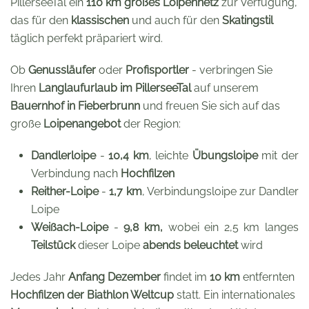
PillerseeTal ein
110 km großes Loipennetz
zur Verfügung,
das für den
klassischen
und auch für den
Skatingstil
täglich perfekt präpariert wird.
Ob
Genussläufer
oder
Profisportler
- verbringen Sie
Ihren
Langlaufurlaub im PillerseeTal
auf unserem
Bauernhof in Fieberbrunn
und freuen Sie sich auf das
große
Loipenangebot
der Region:
Dandlerloipe
-
10,4 km
, leichte
Übungsloipe
mit der
Verbindung nach
Hochfilzen
Reither-Loipe
-
1,7 km
, Verbindungsloipe zur Dandler
Loipe
Weißach-Loipe
-
9,8 km,
wobei ein 2,5 km langes
Teilstück
dieser Loipe
abends beleuchtet
wird
Jedes Jahr
Anfang Dezember
findet im
10 km
entfernten
Hochfilzen der Biathlon Weltcup
statt. Ein internationales